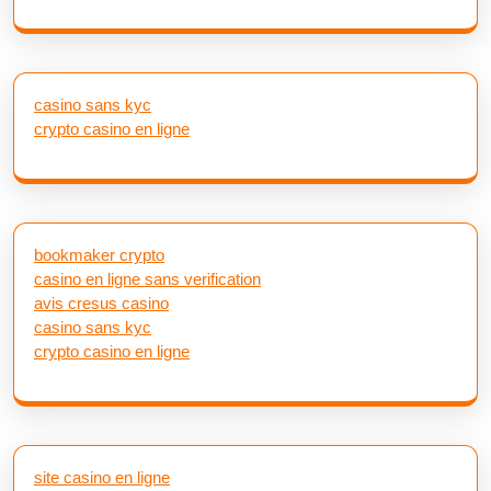
casino sans kyc
crypto casino en ligne
bookmaker crypto
casino en ligne sans verification
avis cresus casino
casino sans kyc
crypto casino en ligne
site casino en ligne