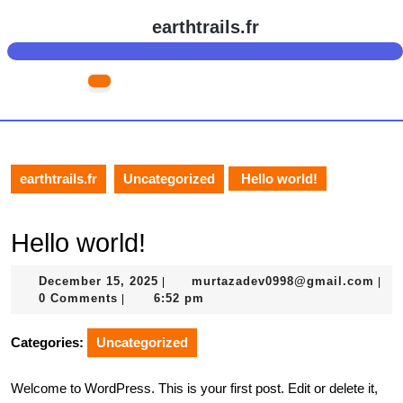
Skip
earthtrails.fr
to
content
Skip
Open
to
Button
content
earthtrails.fr
Uncategorized
Hello world!
Hello world!
December
mur
December 15, 2025
murtazadev0998@gmail.com
|
|
15,
0 Comments
6:52 pm
|
2025
Categories:
Uncategorized
Welcome to WordPress. This is your first post. Edit or delete it,