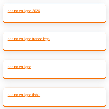
casino en ligne 2026
casino en ligne france légal
casino en ligne
casino en ligne fiable