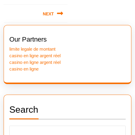
Post
NEXT
navigation
Next
post:
Our Partners
limite legale de montant
casino en ligne argent réel
casino en ligne argent réel
casino en ligne
Search