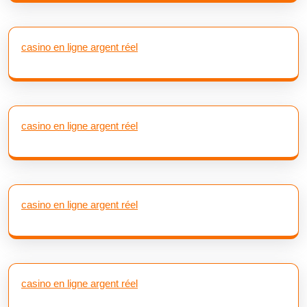
casino en ligne argent réel
casino en ligne argent réel
casino en ligne argent réel
casino en ligne argent réel