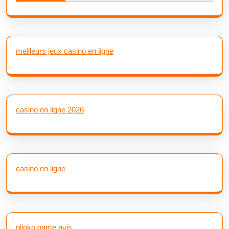
meilleurs jeux casino en ligne
casino en ligne 2026
casino en ligne
plinko game avis