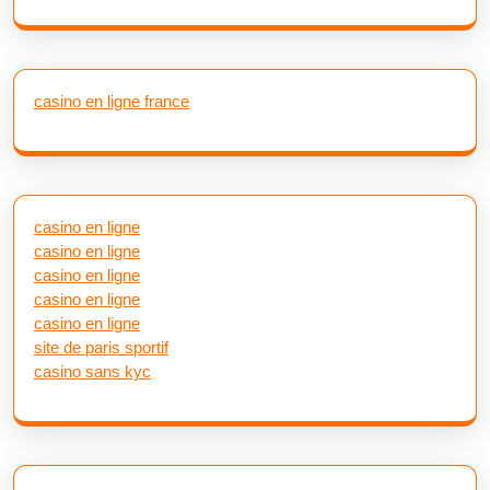
casino en ligne france
casino en ligne
casino en ligne
casino en ligne
casino en ligne
casino en ligne
site de paris sportif
casino sans kyc