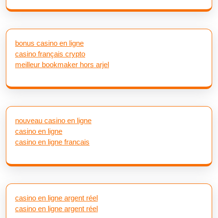
bonus casino en ligne
casino français crypto
meilleur bookmaker hors arjel
nouveau casino en ligne
casino en ligne
casino en ligne francais
casino en ligne argent réel
casino en ligne argent réel