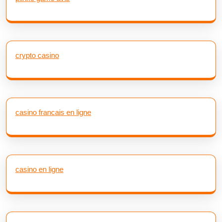
crypto casino
casino francais en ligne
casino en ligne