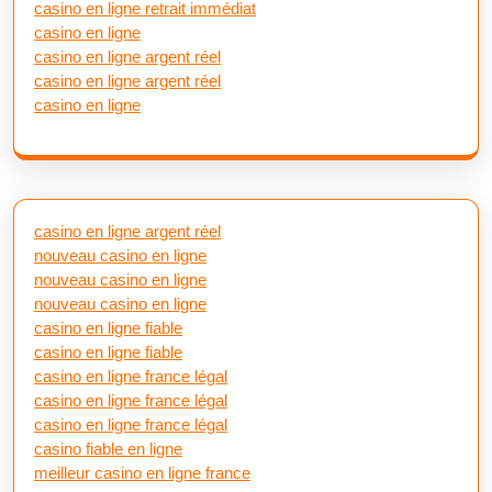
casino en ligne retrait immédiat
casino en ligne
casino en ligne argent réel
casino en ligne argent réel
casino en ligne
casino en ligne argent réel
nouveau casino en ligne
nouveau casino en ligne
nouveau casino en ligne
casino en ligne fiable
casino en ligne fiable
casino en ligne france légal
casino en ligne france légal
casino en ligne france légal
casino fiable en ligne
meilleur casino en ligne france