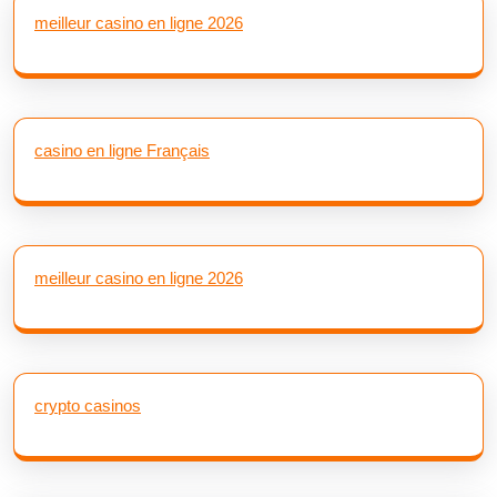
meilleur casino en ligne 2026
casino en ligne Français
meilleur casino en ligne 2026
crypto casinos